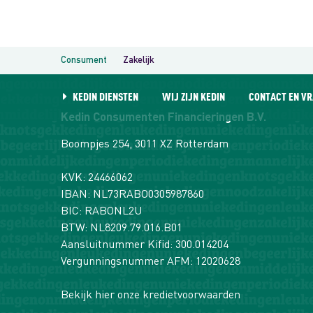
Naar
de
inhoud
springen
Consument
Zakelijk
KEDIN DIENSTEN
WIJ ZIJN KEDIN
CONTACT EN V
Kedin Consumenten Financieringen B.V.
Boompjes 254, 3011 XZ Rotterdam
KVK: 24466062
IBAN: NL73RABO0305987860
BIC: RABONL2U
BTW: NL8209.79.016.B01
Aansluitnummer Kifid: 300.014204
Vergunningsnummer AFM: 12020628
Bekijk hier onze kredietvoorwaarden