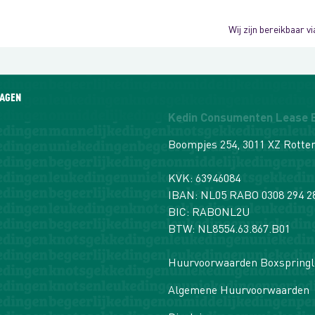
Wij zijn bereikbaar 
RAGEN
Kedin Consumenten Lease B
Boompjes 254, 3011 XZ Rott
KVK: 63946084
IBAN: NL05 RABO 0308 294 2
BIC: RABONL2U
BTW: NL8554.63.867.B01
Huurvoorwaarden Boxspringl
Algemene Huurvoorwaarden