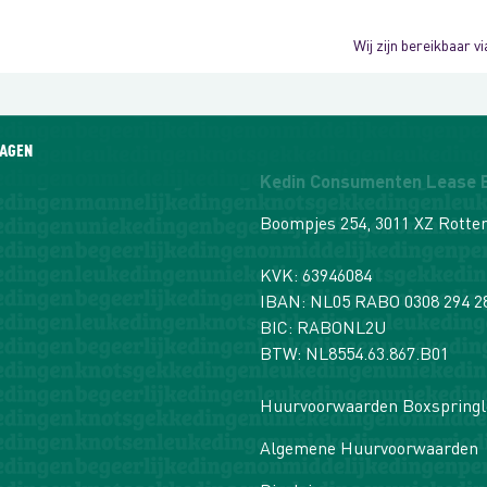
Wij zijn bereikbaar 
RAGEN
Kedin Consumenten Lease B
Boompjes 254, 3011 XZ Rott
KVK: 63946084
IBAN: NL05 RABO 0308 294 2
BIC: RABONL2U
BTW: NL8554.63.867.B01
Huurvoorwaarden Boxspringl
Algemene Huurvoorwaarden