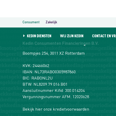
Naar
de
inhoud
springen
Consument
Zakelijk
KEDIN DIENSTEN
WIJ ZIJN KEDIN
CONTACT EN V
Kedin Consumenten Financieringen B.V.
Boompjes 254, 3011 XZ Rotterdam
KVK: 24466062
IBAN: NL73RABO0305987860
BIC: RABONL2U
BTW: NL8209.79.016.B01
Aansluitnummer Kifid: 300.014204
Vergunningsnummer AFM: 12020628
Bekijk hier onze kredietvoorwaarden